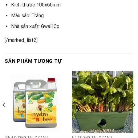
Kích thước 100x60mm
Màu sắc: Trắng
Nhà sản xuất: Gwall.Co
[/marked_list2]
SẢN PHẨM TƯƠNG TỰ
DINH DƯỠNG THỦY CANH
HỆ THỐNG THỦY CANH