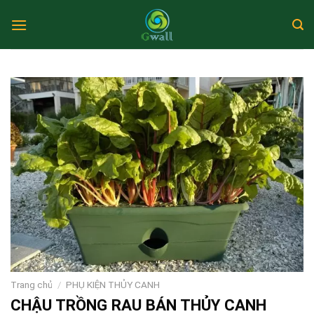
Skip
to
content
Trang chủ
/
PHỤ KIỆN THỦY CANH
CHẬU TRỒNG RAU BÁN THỦY CANH