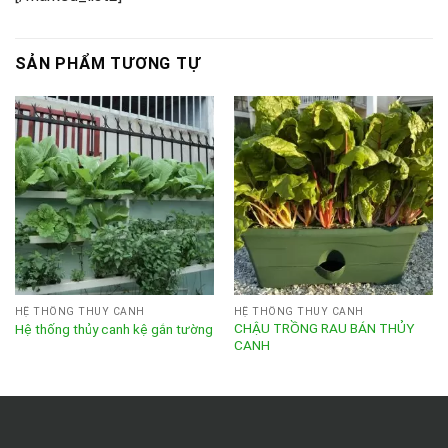
SẢN PHẨM TƯƠNG TỰ
HỆ THỐNG THỦY CANH
HỆ THỐNG THỦY CANH
CHẬU TRỒNG RAU BÁN THỦY
Hệ thống thủy canh kệ gắn tường
CANH