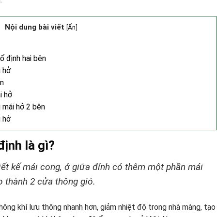
Nội dung bài viết
[
Ẩn
]
ố định hai bên
i hở
ên
i hở
 mái hở 2 bên
i hở
định là gì?
iết kế mái cong, ở giữa đỉnh có thêm một phần mái
o thành 2 cửa thông gió.
không khí lưu thông nhanh hơn, giảm nhiệt độ trong nhà màng, tạo