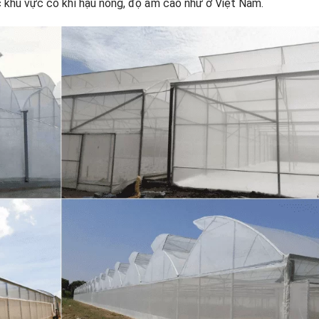
 khu vực có khí hậu nóng, độ ẩm cao như ở Việt Nam.