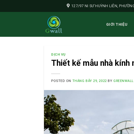
Skip
127/97 NI SƯ HUỲNH LIÊN, PHƯỜNG
to
content
GIỚI THIỆU
DỊCH VỤ
Thiết kế mẫu nhà kính 
POSTED ON
THÁNG BẢY 29, 2022
BY
GREENWALL