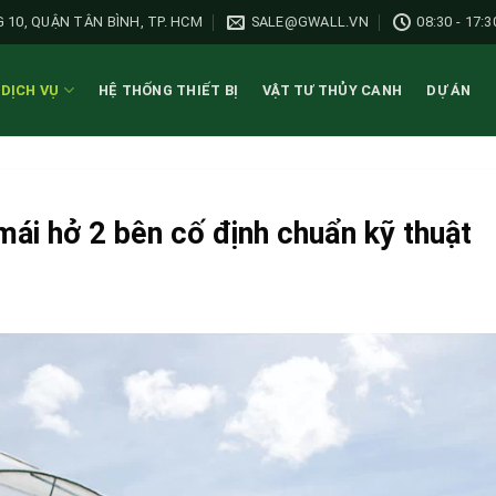
 10, QUẬN TÂN BÌNH, TP. HCM
SALE@GWALL.VN
08:30 - 17:3
DỊCH VỤ
HỆ THỐNG THIẾT BỊ
VẬT TƯ THỦY CANH
DỰ ÁN
mái hở 2 bên cố định chuẩn kỹ thuật