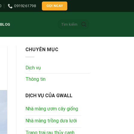
0
0919261798
GỌI NGAY
Tìm
BLOG
kiếm:
CHUYÊN MỤC
Dịch vụ
Thông tin
DỊCH VỤ CỦA GWALL
Nhà màng ươm cây giống
Nhà màng trồng dưa lưới
Trang trại rau thủy canh