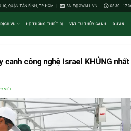
 10, QUẬN TÂN BÌNH, TP. HCM
SALE@GWALL.VN
08:30 - 17:3
DỊCH VỤ
HỆ THỐNG THIẾT BỊ
VẬT TƯ THỦY CANH
DỰ ÁN
hủy canh công nghệ Israel KHỦNG nhất
C VIỆT