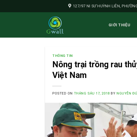
Skip
127/97 NI SƯ HUỲNH LIÊN, PHƯỜNG
to
content
GIỚI THIỆU
THÔNG TIN
Nông trại trồng rau t
Việt Nam
POSTED ON
THÁNG SÁU 17, 2018
BY
NGUYỄN ĐỨ