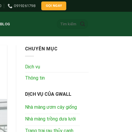
0
0919261798
GỌI NGAY
Tìm
BLOG
kiếm:
CHUYÊN MỤC
Dịch vụ
Thông tin
DỊCH VỤ CỦA GWALL
Nhà màng ươm cây giống
Nhà màng trồng dưa lưới
Trang trại rau thủy canh