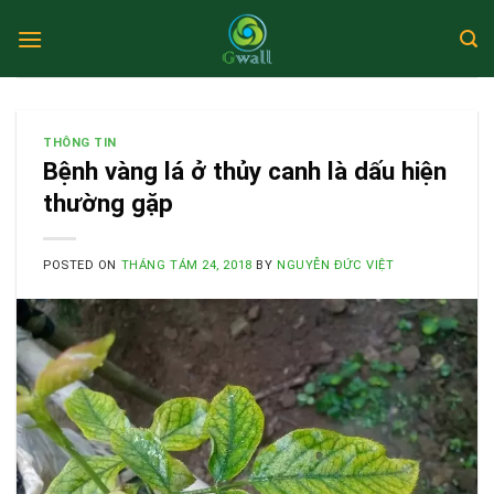
Skip
to
content
THÔNG TIN
Bệnh vàng lá ở thủy canh là dấu hiện
thường gặp
POSTED ON
THÁNG TÁM 24, 2018
BY
NGUYỄN ĐỨC VIỆT