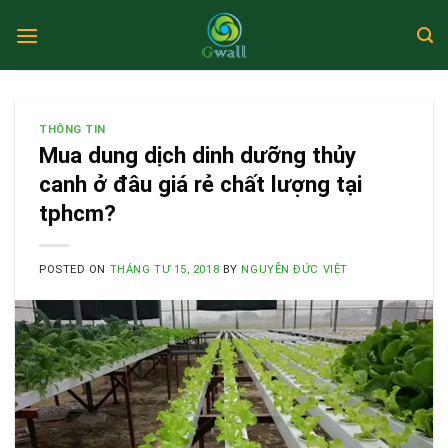
Skip
to
content
THÔNG TIN
Mua dung dịch dinh dưỡng thủy
canh ở đâu giá rẻ chất lượng tại
tphcm?
POSTED ON
THÁNG TƯ 15, 2018
BY
NGUYỄN ĐỨC VIỆT