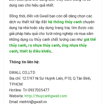
dụng sao cho hiệu quả nhất.
Đồng thời, đến với Gwall bạn còn dễ dàng chọn các
dịch vụ thiết kế lắp đặt
hệ thống thủy canh
chuyên
dụng tại nhà hoặc xây dựng trang trại, tìm được các
giải pháp hiệu quả cho tưới nông nghiệp và mua sắm
những dụng cụ thủy canh chất lượng cao như
giá thể
thủy canh
,
rọ nhựa thủy canh
,
ống nhựa thủy
canh
,
thiết bị điều khiển
,…
Thông tin liên hệ:
GWALL CO.,LTD
Địa chỉ: 127/97 Ni Sư Huỳnh Liên, P.10, Q.Tân Bình,
TP.HCM
Hotline: Trí 0937035477
Website:
http://thuycanhgwall.com
Email: minhtri@gwall.vn