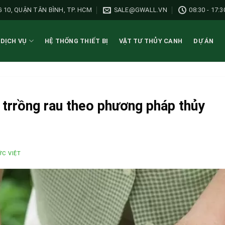
 10, QUẬN TÂN BÌNH, TP. HCM
SALE@GWALL.VN
08:30 - 17:3
DỊCH VỤ
HỆ THỐNG THIẾT BỊ
VẬT TƯ THỦY CANH
DỰ ÁN
g trrồng rau theo phương pháp thủy
C VIỆT