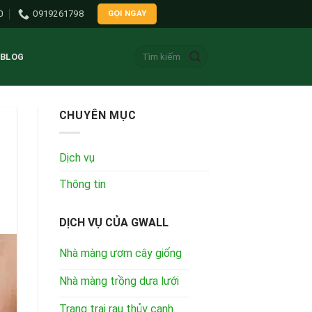
0
0919261798
GỌI NGAY
Tìm
BLOG
kiếm:
CHUYÊN MỤC
Dịch vụ
Thông tin
DỊCH VỤ CỦA GWALL
Nhà màng ươm cây giống
Nhà màng trồng dưa lưới
Trang trại rau thủy canh