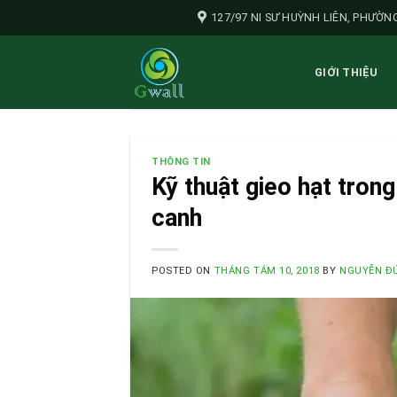
Skip
127/97 NI SƯ HUỲNH LIÊN, PHƯỜNG
to
content
GIỚI THIỆU
THÔNG TIN
Kỹ thuật gieo hạt tron
canh
POSTED ON
THÁNG TÁM 10, 2018
BY
NGUYỄN ĐỨ