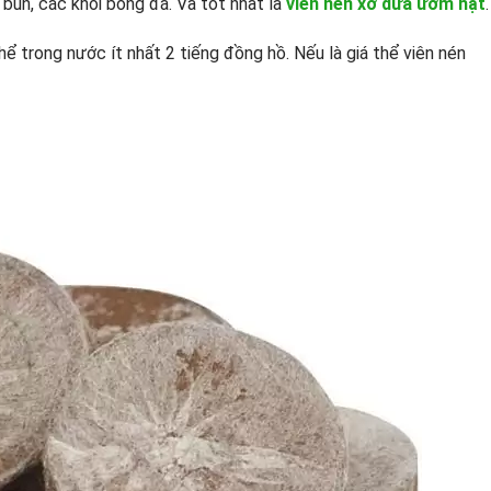
bùn, các khối bông đá. Và tốt nhất là
viên nén xơ dừa ươm hạt
.
hể trong nước ít nhất 2 tiếng đồng hồ. Nếu là giá thể viên nén