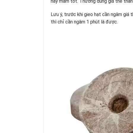
nảy mầm tốt. Thường dùng giá thể than 
Lưu ý, trước khi gieo hạt cần ngâm giá t
thì chỉ cần ngâm 1 phút là được.